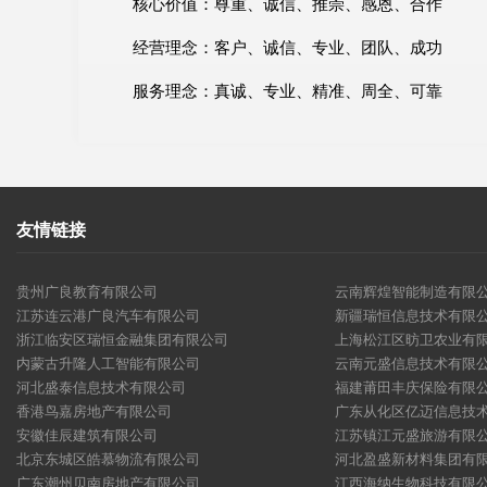
核心价值：尊重、诚信、推崇、感恩、合作
经营理念：客户、诚信、专业、团队、成功
服务理念：真诚、专业、精准、周全、可靠
友情链接
贵州广良教育有限公司
云南辉煌智能制造有限
江苏连云港广良汽车有限公司
新疆瑞恒信息技术有限
浙江临安区瑞恒金融集团有限公司
上海松江区昉卫农业有
内蒙古升隆人工智能有限公司
云南元盛信息技术有限
河北盛泰信息技术有限公司
福建莆田丰庆保险有限
香港鸟嘉房地产有限公司
广东从化区亿迈信息技
安徽佳辰建筑有限公司
江苏镇江元盛旅游有限
北京东城区皓慕物流有限公司
河北盈盛新材料集团有
广东潮州贝南房地产有限公司
江西海纳生物科技有限